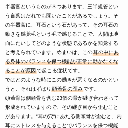
半器官というものが３つあります。三半規管とい
う言葉はだれでも聞いたことがあるでしょう。そ
の半器官に、耳石という石があって、その耳石の
動きを感覚毛という毛で感じることで、人間は地
面にたいしてどのような状態であるかを知覚する
と考えられています。めまいは、この
耳の中にあ
る身体のバランスを保つ機能が正常に動かなくな
ることが原因
で起こる症状です。
ではどのような時にこの働きが悪くなるのかとい
うと、それはずばり
頭蓋骨の歪み
です。
頭蓋骨は側頭骨を含む23個の骨が継ぎ合わさって
形成されていますので、その継ぎ目から歪むこと
があります。”耳の穴”にあたる側頭骨が歪むと、内
耳にストレスを与えることでバランスを保つ機能