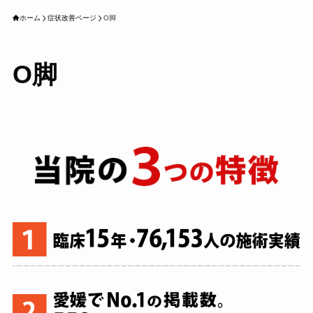
ホーム
症状改善ページ
O脚
O脚