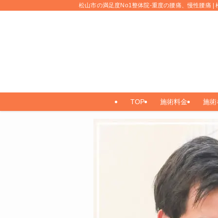
松山市の満足度No1整体院-重度の腰痛、慢性腰痛 | 
TOP
施術料金
施術