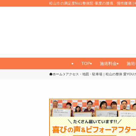
松山市の満足度No1整体院-重度の腰痛、慢性腰痛 | 
TOP
施術料金
施術
ホーム
アクセス・地図・駐車場｜松山の整体 愛YOU