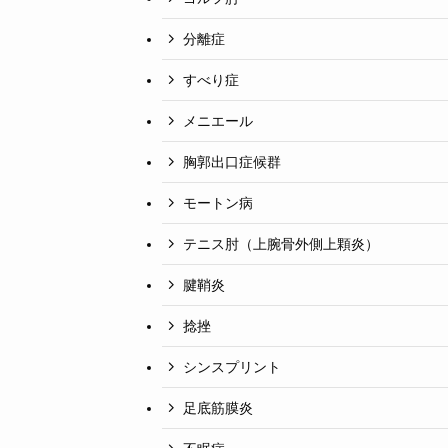
分離症
すべり症
メニエール
胸郭出口症候群
モートン病
テニス肘（上腕骨外側上顆炎）
腱鞘炎
捻挫
シンスプリント
足底筋膜炎