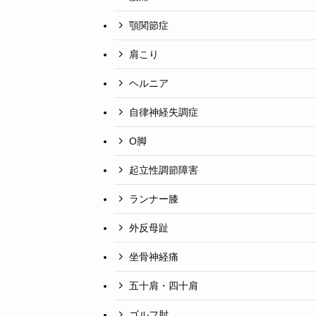
顎関節症
肩こり
ヘルニア
自律神経失調症
O脚
起立性調節障害
ランナー膝
外反母趾
坐骨神経痛
五十肩・四十肩
ゴルフ肘