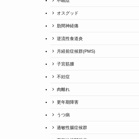
不眠症
オスグッド
肋間神経痛
逆流性食道炎
月経前症候群(PMS)
子宮筋腫
不妊症
肉離れ
更年期障害
うつ病
過敏性腸症候群