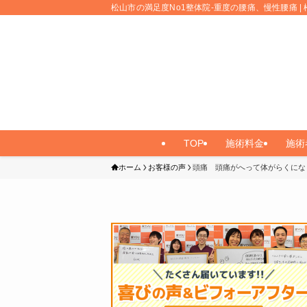
松山市の満足度No1整体院-重度の腰痛、慢性腰痛 | 
TOP
施術料金
施術
ホーム
お客様の声
頭痛 頭痛がへって体がらくにな