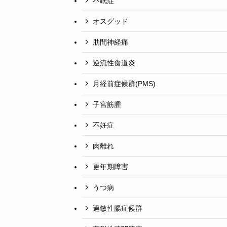
不眠症
オスグッド
肋間神経痛
逆流性食道炎
月経前症候群(PMS)
子宮筋腫
不妊症
肉離れ
更年期障害
うつ病
過敏性腸症候群