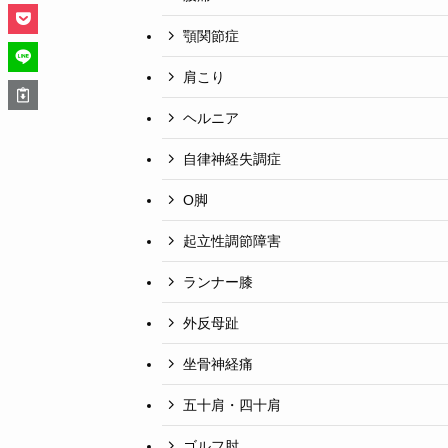
顎関節症
肩こり
ヘルニア
自律神経失調症
O脚
起立性調節障害
ランナー膝
外反母趾
坐骨神経痛
五十肩・四十肩
ゴルフ肘