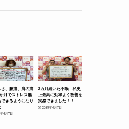
しさ、腰痛、肩の痛
3カ月続いた不眠 私史
2か月でストレス無
上最高に効率よく改善を
活できるようになり
実感できました！！
た
2025年4月7日
5年4月7日