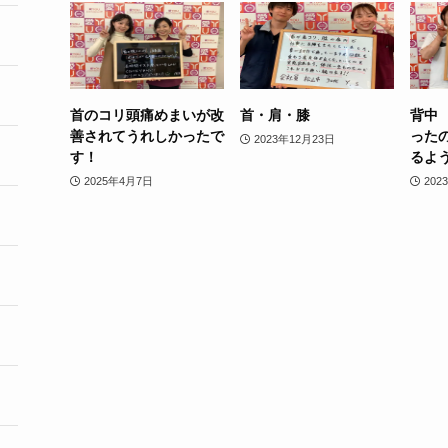
首のコリ頭痛めまいが改
首・肩・膝
背中
善されてうれしかったで
った
2023年12月23日
す！
るよ
2025年4月7日
202