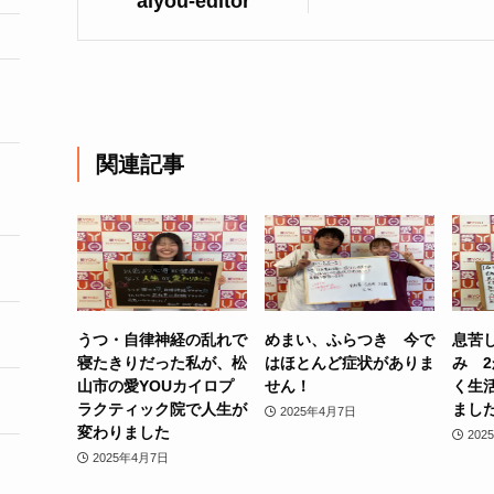
aiyou-editor
関連記事
うつ・自律神経の乱れで
めまい、ふらつき 今で
息苦
寝たきりだった私が、松
はほとんど症状がありま
み 
山市の愛YOUカイロプ
せん！
く生
ラクティック院で人生が
まし
2025年4月7日
変わりました
202
2025年4月7日