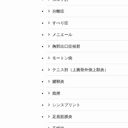
分離症
すべり症
メニエール
胸郭出口症候群
モートン病
テニス肘（上腕骨外側上顆炎）
腱鞘炎
捻挫
シンスプリント
足底筋膜炎