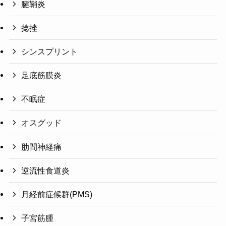
腱鞘炎
捻挫
シンスプリント
足底筋膜炎
不眠症
オスグッド
肋間神経痛
逆流性食道炎
月経前症候群(PMS)
子宮筋腫