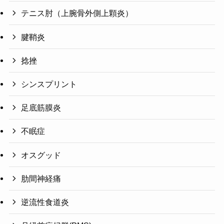
テニス肘（上腕骨外側上顆炎）
腱鞘炎
捻挫
シンスプリント
足底筋膜炎
不眠症
オスグッド
肋間神経痛
逆流性食道炎