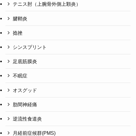
テニス肘（上腕骨外側上顆炎）
腱鞘炎
捻挫
シンスプリント
足底筋膜炎
不眠症
オスグッド
肋間神経痛
逆流性食道炎
月経前症候群(PMS)