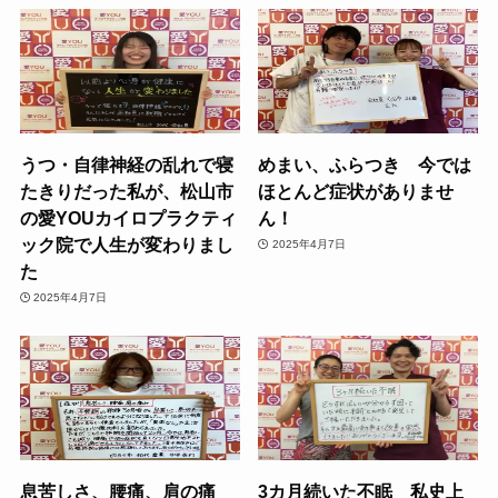
うつ・自律神経の乱れで寝
めまい、ふらつき 今では
たきりだった私が、松山市
ほとんど症状がありませ
の愛YOUカイロプラクティ
ん！
ック院で人生が変わりまし
2025年4月7日
た
2025年4月7日
息苦しさ、腰痛、肩の痛
3カ月続いた不眠 私史上