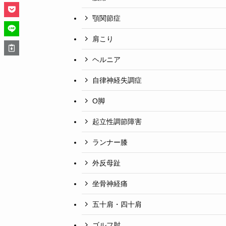
顎関節症
肩こり
ヘルニア
自律神経失調症
O脚
起立性調節障害
ランナー膝
外反母趾
坐骨神経痛
五十肩・四十肩
ゴルフ肘