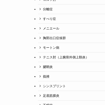
分離症
すべり症
メニエール
胸郭出口症候群
モートン病
テニス肘（上腕骨外側上顆炎）
腱鞘炎
捻挫
シンスプリント
足底筋膜炎