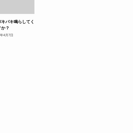
バキバキ鳴らしてく
すか？
8年4月7日