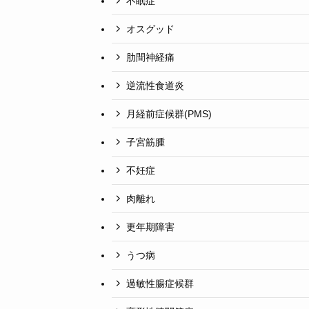
不眠症
オスグッド
肋間神経痛
逆流性食道炎
月経前症候群(PMS)
子宮筋腫
不妊症
肉離れ
更年期障害
うつ病
過敏性腸症候群