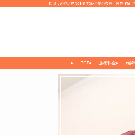
松山市の満足度No1整体院-重度の腰痛、慢性腰痛 | 
TOP
施術料金
施術