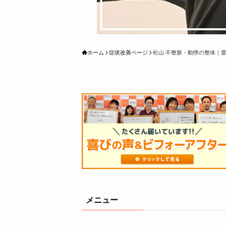
ホーム
症状改善ページ
松山 不整脈・動悸の整体｜
メニュー