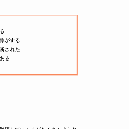
る
悸がする
断された
ある