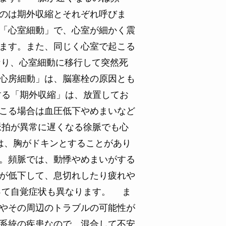
のは期外収縮とそれぞれ呼びま
「心室細動」で、心室が細かく震
ます。また、同じく心室で起こる
なり、心室細動に移行して突然死
心房細動」は、脳塞栓の原因とも
する「期外収縮」は、放置してお
こる場合は血圧低下やめまいなど
脈拍が異常に遅くなる徐脈でも心
は、胸がドキンとすることがあり
。頻脈では、動悸やめまいがする
が低下して、息切れしたり疲れや
って自覚症状も異なります。 ま
やその周辺のトラブルの可能性が
系統の疾患なので、混合して不安