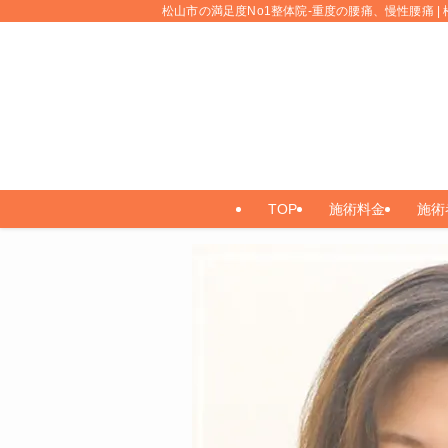
松山市の満足度No1整体院-重度の腰痛、慢性腰痛 | 
TOP
施術料金
施術