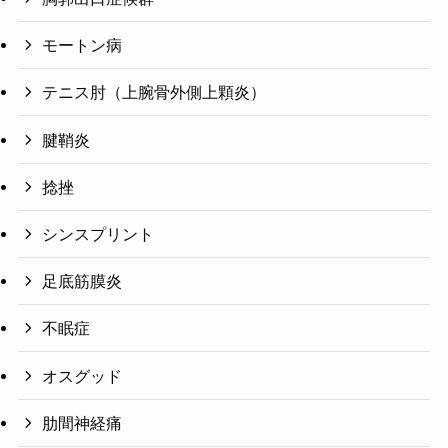
モートン病
テニス肘（上腕骨外側上顆炎）
腱鞘炎
捻挫
シンスプリント
足底筋膜炎
不眠症
オスグッド
肋間神経痛