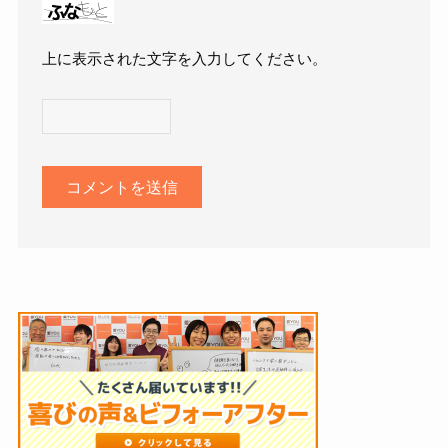
上に表示された文字を入力してください。
A
l
t
e
r
n
a
t
i
v