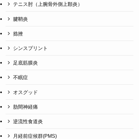
テニス肘（上腕骨外側上顆炎）
腱鞘炎
捻挫
シンスプリント
足底筋膜炎
不眠症
オスグッド
肋間神経痛
逆流性食道炎
月経前症候群(PMS)