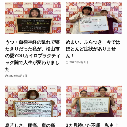
うつ・自律神経の乱れで寝
めまい、ふらつき 今では
たきりだった私が、松山市
ほとんど症状がありませ
の愛YOUカイロプラクティ
ん！
ック院で人生が変わりまし
2025年4月7日
た
2025年4月7日
息苦しさ、腰痛、肩の痛
3カ月続いた不眠 私史上